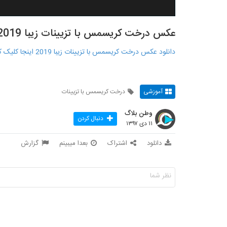
عکس درخت کریسمس با تزیینات زیبا 2019
دانلود عکس درخت کریسمس با تزیینات زیبا 2019 اينجا کليک کنيد : http://www.begirfile.ir/?p=815
آموزشی
درخت کریسمس با تزیینات
وطن بلاگ
دنبال کردن
۱۱ دی ۱۳۹۷
دانلود
اشتراک
بعدا میبینم
گزارش