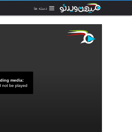
دسته ها
ading media:
d not be played