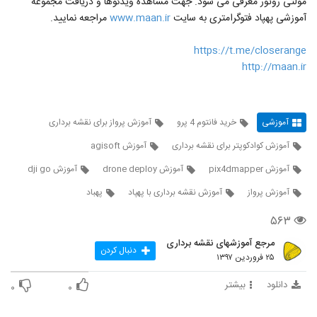
مولتی روتور معرفی می شود. جهت مشاهده ویدئوها و دریافت مجموعه
آموزشی پهپاد فتوگرامتری به سایت
www.maan.ir
مراجعه نمایید.
https://t.me/closerange
http://maan.ir
آموزشی
خرید فانتوم 4 پرو
آموزش پرواز برای نقشه برداری
آموزش کوادکوپتر برای نقشه برداری
آموزش agisoft
آموزش pix4dmapper
آموزش drone deploy
آموزش dji go
آموزش پرواز
آموزش نقشه برداری با پهپاد
پهباد
۵۶۳
مرجع آموزشهای نقشه برداری
دنبال کردن
۲۵ فروردین ۱۳۹۷
دانلود
بیشتر
۰
۰