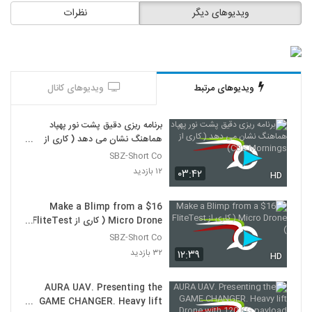
ویدیوهای دیگر
نظرات
ویدیوهای مرتبط
ویدیوهای کانال
برنامه ریزی دقیق پشت نور پهپاد
هماهنگ نشان می دهد ( کاری از
CBS Mornings)
SBZ-Short Co
۱۲ بازدید
۰۳:۴۲
HD
Make a Blimp from a $16
Micro Drone ( کاری از FliteTest
)
SBZ-Short Co
۳۲ بازدید
۱۲:۳۹
HD
AURA UAV. Presenting the
GAME CHANGER. Heavy lift