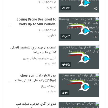
Drone with 120 KG payload.
SBZ-Short Co
۵ بازدید
۰۵:۵۶
HD
Boeing Drone Designed to
Carry up to 500 Pounds:
Boeing's New Cargo Air
SBZ-Short Co
Vehicle
۷ بازدید
۰۵:۰۳
HD
استفاده از پهباد برای تشخیص آلودگی
کشتی ها در دریاها
انرژی های نو و گرمایش زمین
۲۵۱ بازدید
۰۴:۴۵
پرواز نانوکوادکوپتر cheerson
cx10wd/نانو هلی شات/ایستگاه
پرواز
ایستگاه پرواز
۱۲ بازدید
۰۱:۳۱
سوپرایز آذری جهرمی/ شرکت ملی