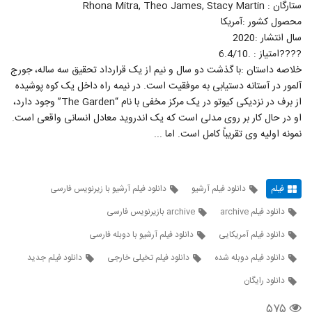
ستارگان : Rhona Mitra, Theo James, Stacy Martin
محصول کشور :آمریکا
سال انتشار :2020
????امتیاز : .6.4/10
خلاصه داستان :با گذشت دو سال و نیم از یک قرارداد تحقیق سه ساله، جورج
آلمور در آستانه دستیابی به موفقیت است. در نیمه راه داخل یک کوه پوشیده
از برف در نزدیکی کیوتو در یک مرکز مخفی با نام “The Garden” وجود دارد،
او در حال کار بر روی مدلی است که یک اندروید معادل انسانی واقعی است.
نمونه اولیه وی تقریباً کامل است. اما ...
فیلم
دانلود فیلم آرشیو
دانلود فیلم آرشیو با زیرنویس فارسی
دانلود فیلم archive
archive بازیرنویس فارسی
دانلود فیلم آمریکایی
دانلود فیلم آرشیو با دوبله فارسی
دانلود فیلم دوبله شده
دانلود فیلم تخیلی خارجی
دانلود فیلم جدید
دانلود رایگان
۵۷۵