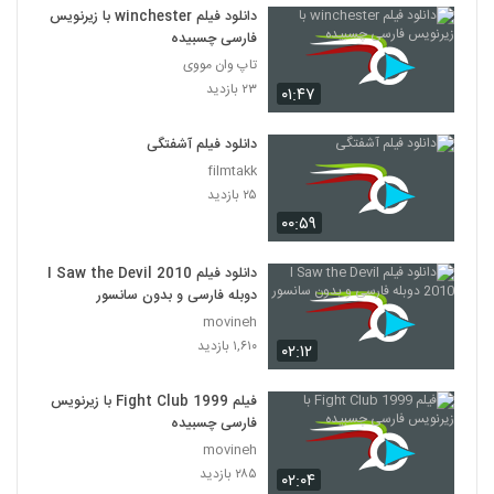
دانلود فیلم winchester با زیرنویس
فارسی چسبیده
تاپ وان مووی
۲۳ بازدید
۰۱:۴۷
دانلود فیلم آشفتگی
filmtakk
۲۵ بازدید
۰۰:۵۹
دانلود فیلم I Saw the Devil 2010
دوبله فارسی و بدون سانسور
movineh
۱,۶۱۰ بازدید
۰۲:۱۲
فیلم Fight Club 1999 با زیرنویس
فارسی چسبیده
movineh
۲۸۵ بازدید
۰۲:۰۴