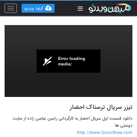
آپلود ویدیو
Toggle
vigation
Error loading
media:
تیزر سریال ترسناک احضار
دانلود قسمت اول سریال احضار به کارگردانی رامین عباسی زاده از سایت
دوستی ها:
http://www.Doostihaa.com