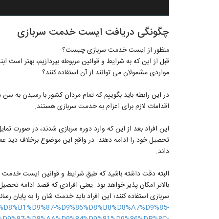
چگونگی دریافت ایست خدمت سربازی
منظور از ایست خدمت سربازی چیست؟
قبل از این که به شرایط و قوانین مربوطه بپردازیم، بهتر است
مواردی مشمولان می توانند از آن استفاده کنند؟
در این رابطه باید بگوییم که تمام مردان کشور با رسیدن به سن 
اقدامات لازم برای اعزام به خدمت سربازی هستند.
این افراد بعد از این که وارد دوره سربازی شدند، در صورت تمای
تحصیل خود را ادامه دهند. در واقع این موضوع برخلاف دید ع
داند.
البته دقت داشته باشید که طبق شرایط و قوانین ایست خدمت س
بالاتر امکان پذیر خواهد بود. یعنی افرادی که قصد ادامه تحصیل د
سربازی استفاده کنند؛ این افراد باید خدمت شان را به پایان ر
%88%D8%B1%D9%87-%D9%86%D8%B8%D8%A7%D9%85-
D9%87-%D8%AA%D9%84%D9%81%D9%86%DB%8C-