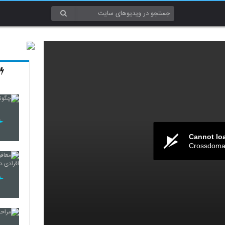
Cannot lo
Crossdomai