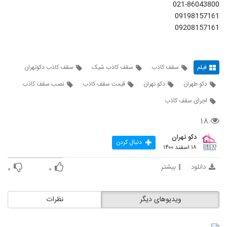
021-86043800
09198157161
09208157161
فیلم
سقف کاذب
سقف کاذب شیک
سقف کاذب دکوتهران
دکو طهران
دکو تهران
قیمت سقف کاذب
نصب سقف کاذب
اجرای سقف کاذب
۱۸
دکو تهران
دنبال کردن
۱۸ اسفند ۱۴۰۰
دانلود
بیشتر
۰
۰
ویدیوهای دیگر
نظرات