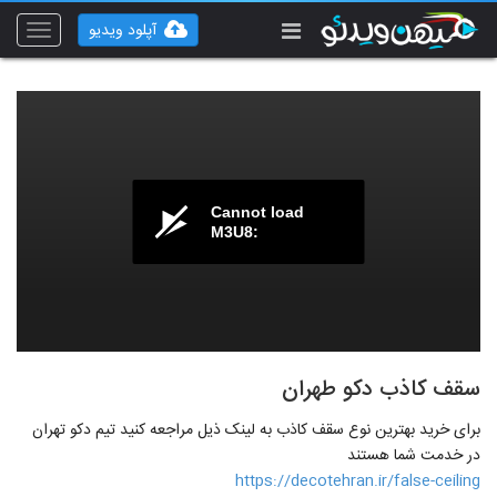
آپلود ویدیو
Toggle
vigation
Cannot load
M3U8:
سقف کاذب دکو طهران
برای خرید بهترین نوع سقف کاذب به لینک ذیل مراجعه کنید تیم دکو تهران
در خدمت شما هستند
https://decotehran.ir/false-ceiling