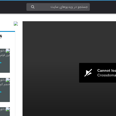
Cannot lo
Crossdomai