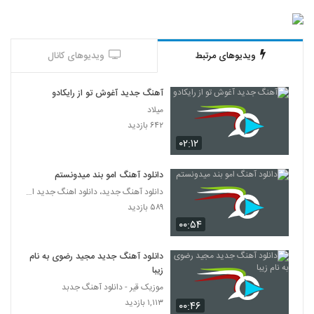
دانلود آهنگ لیلا از علیرضا قربانی
۲,۰۷۲ بازدید
598
ویدیوهای مرتبط
ویدیوهای کانال
حامد پهلان آهنگ آرامش
آهنگ جدید آغوش تو از رایکادو
۶,۵۹۴ بازدید
599
میلاد
۶۴۲ بازدید
دانلود آهنگ رو به رام کن از فریان به همراه
۰۲:۱۲
متن ترانه
600
۲,۴۹۵ بازدید
دانلود آهنگ امو بند میدونستم
دانلود آهنگ جدید، دانلود اهنگ جدید ایرانی
دانلود آهنگ جدید و زیبای امیر کاظمی با نام
همه چی رواله
۵۸۹ بازدید
601
۱,۷۰۹ بازدید
۰۰:۵۴
آهنگ لاین بازی از سپهر خلسه(رپ)
دانلود آهنگ جدید مجید رضوی به نام
۶,۳۸۵ بازدید
602
زیبا
موزیک قیر - دانلود آهنگ جدبد
۱,۱۱۳ بازدید
Salar Aghili Darvish
۰۰:۴۶