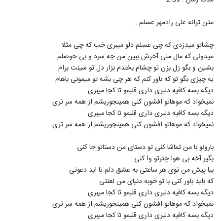
مدت زمان : 2:39
586
متن ترانه علی رادمهر عسلم :
موزیک زیبای عزیزم از حامد محضرنیا
۱,۵۷۱ بازدید
چشاتو میدزدی که چی عسلم دلو میبری خب که چی مثلا
587
میدونی که مال منی آخرش ببین من چه سرد و بی حوصلم
بشین و بگو زل بزن تو چشام بخندم نزار دل تو سینت برام
Amin Karimi Ghermez Gooneh
یه چیزی بگو تو که باور کنم که هر چی بشه تو میمونی باهام
۶۷۸ بازدید
588
دیگه بسه کافیه دلبری داری قلبمو تا کجا میبری
نمیخواد که موهاتو افشون کنی همینجوریشم از همه سر تری
موزیک زیبای جون و دلی تو از محسن جمال
دیگه بسه کافیه دلبری داری قلبمو تا کجا میبری
۲,۴۲۶ بازدید
589
نمیخواد که موهاتو افشون کنی همینجوریشم از همه سر تری
بارونو با من تماشا کنی تو دستای من دستاتو جا کنی
آهنگ یه دنیا غم از فرهاد جواهر کلام(پاپ)
بگیر آخه بی هوا چترتو وا کنی
۱,۵۰۹ بازدید
590
بیا پیش من توی هر ساعتی به عشق دلم تا ابد دعوتی
که باید باور کنی با تو خوبه دنیای من لعنتی
دانلود آهنگ تابستون تنت از مهرشاد به همراه
دیگه بسه کافیه دلبری داری قلبمو تا کجا میبری
متن ترانه
591
نمیخواد که موهاتو افشون کنی همینجوریشم از همه سر تری
۱,۶۶۱ بازدید
دیگه بسه کافیه دلبری داری قلبمو تا کجا میبری