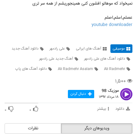
دانلود آهنگ جدید و زیبای علیرضا بیرانوند با
نمیخواد که موهاتو افشون کنی همینجوریشم از همه سر تری
نام دختر من دنیای من
592
۷,۱۳۹ بازدید
عصلم,اسلم,اصلم
youtube downloader
موزیک زیبای دیوانه جان از بابک مافی
۱,۶۱۹ بازدید
593
موسیقی
آهنگ های ایرانی
علی رادمهر
دانلود آهنگ جدید
افشین آذری آهنگ دلبری
۱,۹۸۵ بازدید
دانلود آهنگ های علی رادمهر
آهنگ جدید علی رادمهر
594
Ali Radmehr
Ali Radmehr Asalam
دانلود آهنگ های پاپ
موزیک زیبای با تو آرومم (رمیکس) از ماکان بند
۱,۵۰۰
۳,۰۵۴ بازدید
595
موزیک 98
دنبال کردن
۱۸ مرداد ۱۳۹۷
آهنگ ناصر زینعلی بنام فقط باش
۱,۳۱۷ بازدید
دانلود
بیشتر
596
۰
۰
دانلود آهنگ مهدی تارخ دنیا دنیا (Mehdi
ویدیوهای دیگر
نظرات
Tarokh Donya Donya)
597
۱,۵۵۸ بازدید