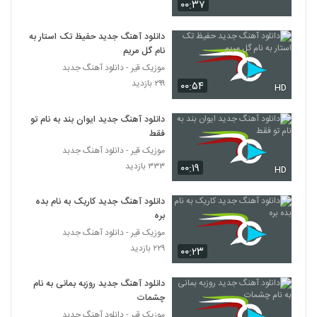
۰۰:۳۷
دانلود آهنگ ابوالفضل اسماعیلی سرگردون
(Abolfazl Esmaeili Sargardoonam)
609
۱,۶۸۸ بازدید
دانلود آهنگ جدید حفیظ تک استار به
نام گل مریم
موزیک زیبای حس دوست داشتن از سام نیا
موزیک قیر - دانلود آهنگ جدبد
۱,۱۷۸ بازدید
۲۹۹ بازدید
۰۰:۵۴
610
HD
دانلود آهنگ جدید ایوان بند به نام تو
آهنگ مسعود صابری بنام فرشته (رمیکس)
فقط
۲,۱۸۱ بازدید
611
موزیک قیر - دانلود آهنگ جدبد
۳۳۳ بازدید
۰۰:۱۹
HD
دانلود آهنگ مسعود نیکخواه مال خودمی
(Masoud Nikkhah Male Khodami)
612
دانلود آهنگ جدید کاریک به نام بده
۱,۷۰۸ بازدید
بره
موزیک قیر - دانلود آهنگ جدبد
دانلود آهنگ مستم کن از سان بند به همراه
متن ترانه
۲۲۹ بازدید
۰۰:۲۳
613
۱,۹۷۰ بازدید
دانلود آهنگ جدید روزبه بمانی به نام
دانلود آهنگ اشکان ورمزیار صورت ماهت
چشمات
(Ashkan Varmazyar Sorat Mahet)
614
موزیک قیر - دانلود آهنگ جدبد
۱,۴۵۷ بازدید