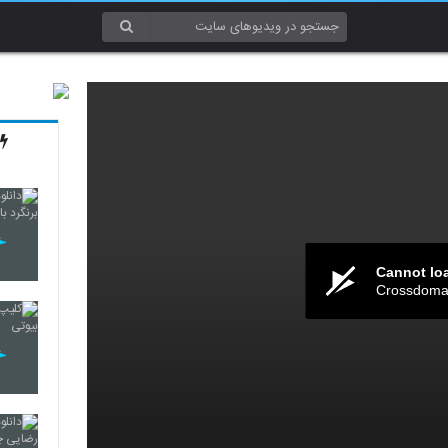
Cannot lo
Crossdomai