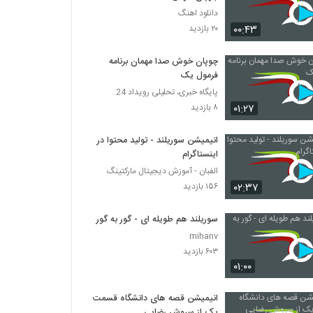
دانلود اهنگ
۰۰:۴۳
۲۰ بازدید
چوپان خوش صدا مهمان برنامه
فرمول یک
پایگاه خبری، تحلیلی رویداد 24
۰۱:۲۷
۸ بازدید
انیمیشن سوریلند - تولید محتوا در
اینستاگرام
الفبان - آموزش دیجیتال مارکتینگ
۰۲:۳۷
۱۵۶ بازدید
سوریلند هم طویله ای - گور به گور
mihanv
۶۰۳ بازدید
۰۱:۰۰
انیمیشن قصه های دانشگاه قسمت
یک از سروش رضایی