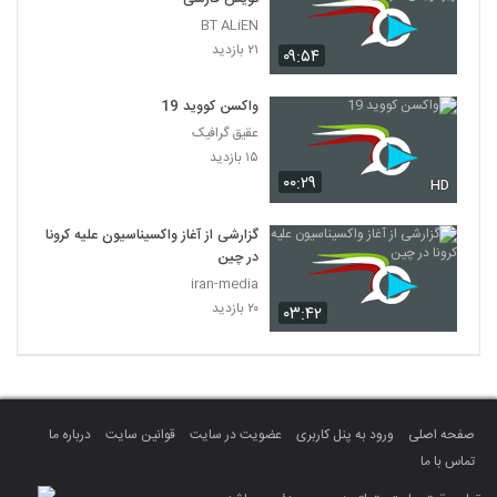
BT ALiEN
۲۱ بازدید
۰۹:۵۴
واکسن کووید 19
عقیق گرافیک
۱۵ بازدید
۰۰:۲۹
HD
گزارشی از آغاز واکسیناسیون علیه کرونا
در چین
iran-media
۲۰ بازدید
۰۳:۴۲
صفحه اصلی
ورود به پنل کاربری
عضویت در سایت
قوانین سایت
درباره ما
تماس با ما