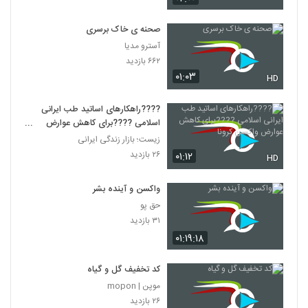
صحنه ی خاک برسری
آسترو مدیا
۶۶۲ بازدید
۰۱:۰۳
HD
????راهکارهای اساتید طب ایرانی
اسلامی ????برای کاهش عوارض
واکسن کرونا
زیست؛ بازار زندگی ایرانی
۲۶ بازدید
۰۱:۱۲
HD
واکسن و آینده بشر
حق پو
۳۱ بازدید
۰۱:۱۹:۱۸
کد تخفیف گل و گیاه
موپن | mopon
۲۶ بازدید