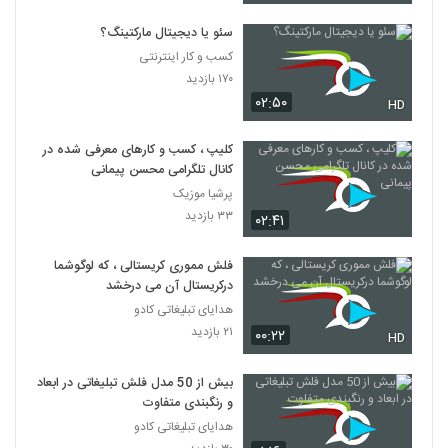
سئو یا دیجیتال مارکتینگ؟
کسب و کار اینترنتی
۱۷۰ بازدید
۰۲:۵۰
HD
کلیپ ، کسب و کارهای معرفی شده در
کانال تلگرامی محسن پیمانی
پرشیا موزیک
۳۳ بازدید
۰۲:۴۱
فلش مموری کریستالی ، که لوگوشما
درکریستال آن می درخشد
هدایای تبلیغاتی کادو
۲۱ بازدید
۰۰:۲۲
HD
بیش از 50 مدل فلش تبلیغاتی در ابعاد
و رنگبندی متفاوت
هدایای تبلیغاتی کادو