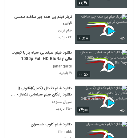
۰۰:۴۰
دانلود فیلم وروجک ها با لینک مستقیم و
کیفیت عالی
تریلر فیلم بی همه چیز ساخته محسن
19
۲,۰۳۵ بازدید
قرایی
فیلم ترین
فیلم ایرانی من کارگرم
۲۴ بازدید
۰۱:۵۸
HD
۲,۱۲۳ بازدید
20
دانلود فیلم سینمایی سیاه باز با کیفیت
عالی 1080p Full HD BluRay
دانلود فیلم سینمایی بیتابی بیتا
jahangardi
۱,۳۲۶ بازدید
21
۱۹ بازدید
۰۰:۵۶
دانلود فیلم اطراف آرامش با کیفیت عالی
دانلود فیلم تکخال (کامل)(قانونی)|
۴۶۳ بازدید
22
دانلود رایگان فیلم سینمایی تکخال-
(online)(HD)
سریال ممنوعه
۴۵۰ بازدید
دانلود فیلم بغض با کیفیت عالی
۰۴:۰۰
HD
۱,۵۰۱ بازدید
23
دانلود فیلم کلوپ همسران
filmtakk
دانلود فیلم قصه پریا به کارگردانی فریدون