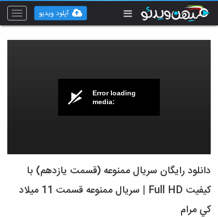
آپلود ویدیو
Toggle
vigation
Error loading
media:
دانلود رايگان سريال ممنوعه (قسمت يازدهم) با
کيفيت Full HD | سريال ممنوعه قسمت 11 ميلاد
کي مرام