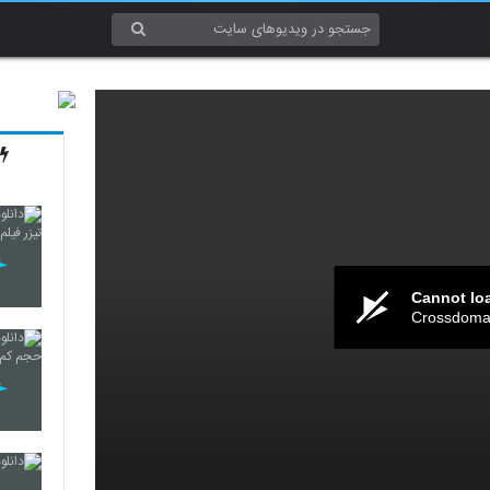
Cannot lo
Crossdomai