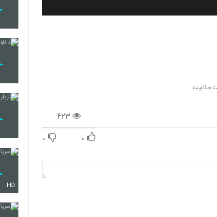
ست جذابیت
۴۲۳
۰
۰
HD