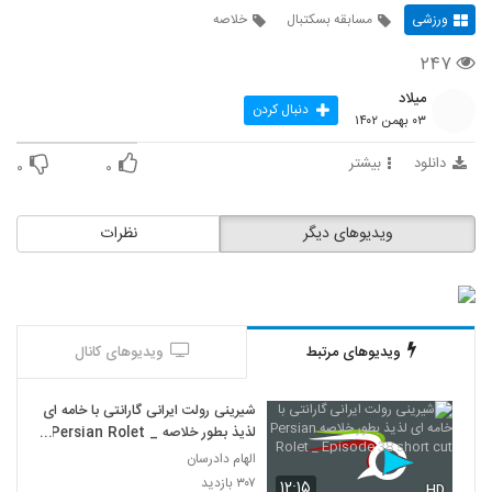
ورزشی
مسابقه بسکتبال
خلاصه
۲۴۷
میلاد
دنبال کردن
۰۳ بهمن ۱۴۰۲
دانلود
بیشتر
۰
۰
ویدیوهای دیگر
نظرات
ویدیوهای مرتبط
ویدیوهای کانال
شیرینی رولت ایرانی گارانتی با خامه ای
لذیذ بطور خلاصه Persian Rolet _
Episode 38 short cut
الهام دادرسان
۳۰۷ بازدید
۱۲:۱۵
HD