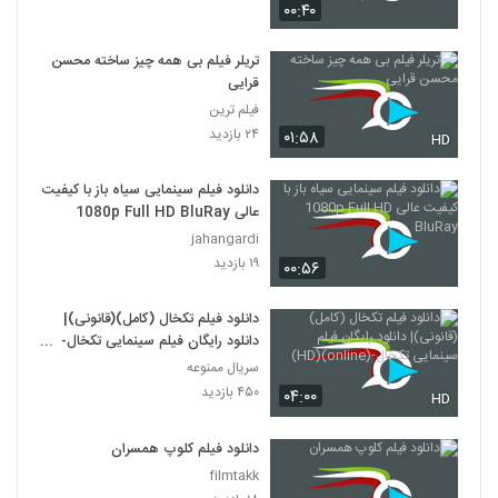
۰۰:۴۰
دانلود فیلم وروجک ها با لینک مستقیم و
کیفیت عالی
تریلر فیلم بی همه چیز ساخته محسن
19
۲,۰۳۵ بازدید
قرایی
فیلم ترین
فیلم ایرانی من کارگرم
۲۴ بازدید
۰۱:۵۸
HD
۲,۱۲۳ بازدید
20
دانلود فیلم سینمایی سیاه باز با کیفیت
عالی 1080p Full HD BluRay
دانلود فیلم سینمایی بیتابی بیتا
jahangardi
۱,۳۲۶ بازدید
21
۱۹ بازدید
۰۰:۵۶
دانلود فیلم اطراف آرامش با کیفیت عالی
دانلود فیلم تکخال (کامل)(قانونی)|
۴۶۳ بازدید
22
دانلود رایگان فیلم سینمایی تکخال-
(online)(HD)
سریال ممنوعه
۴۵۰ بازدید
دانلود فیلم بغض با کیفیت عالی
۰۴:۰۰
HD
۱,۵۰۱ بازدید
23
دانلود فیلم کلوپ همسران
filmtakk
دانلود فیلم قصه پریا به کارگردانی فریدون