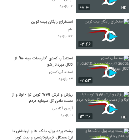
۱۷ بازدید
۰۸:۱۰
HD
استخراج رایگان بیت کوین
علم
۱۶۷ بازدید
۰۳:۴۶
استندآپ کمدی "تفریحات بچه ها" از
کانال مهرداد_شو
استند آپ کمدی
۲۳ بازدید
۰۲:۵۳
ریزش و کرش 99% کوین ترا - لونا و از
دست دادن کل سرمایه مردم
آرمین آکادمی
۱۱ بازدید
۱۳:۳۶
HD
پشت پرده پول، بانک ها و ارتباطش با
ارزدیجیتال، کریپتوکارنسی و بیت کوین