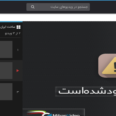
ساخت ایران 2 قسمت 12 (کامل HD)
۳
۲
از
ویدئو
1
3