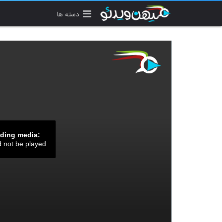
دسته ها
ading media:
d not be played