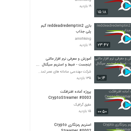
۱۹ بازدید
۱۵:۱۸
بازی reddeadredemptin2 گیم
پلی جذاب
amirhking
۲۳:۴۷
۱۹ بازدید
آموزش و معرفی نرم افزار مالتی
اینجست - ضبط و استریم سیگنال
(NDI-SDI-URL)
شرکت مهندسی سامانه های عصر تمدن (ساعت)
۱۰:۱۴
۱۳۵ بازدید
پروژه آماده افترافکت
CryptoStreamer #0003
عقیق گرافیک
۰۰:۵۰
۱۵ بازدید
استریم رمزنگاری Crypto
Streamer #0002