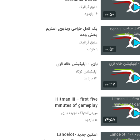
عقیق گرافیک
۰۰:۵۰
۱۶ بازدید
پک کامل طراحی ویدیوی استریم
پخش زنده
عقیق گرافیک
۰۰:۵۲
۹ بازدید
بازی - اپلیکیشن خاله قزی
اپلیکیشن کوتاه
۱۱۱ بازدید
۰۰:۳۷
Hitman III – first five
minutes of gameplay
میرد_اشتراک تجربه بازی
۰۴:۵۷
۱۰ بازدید
اسکین جدید -Lancelot