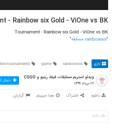
t - Rainbow six Gold - ViOne vs BK
Tournament - Rainbow six Gold - ViOne vs BK
"
rainbowsix مسابقه
"
بازی
rainbowsix
game
line tournaments
ویدئو استریم مسابقات فیفا، رینبو و CSGO
دنبال ک
۲۲ مرداد ۱۳۹۹
دانلود
اشتراک
بعدا میبینم
گزارش