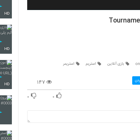
HD
Tournamen
HD
on
بازی آنلاین
استریم
استریمر
ردن
۱۴۷
HD
۰
۰