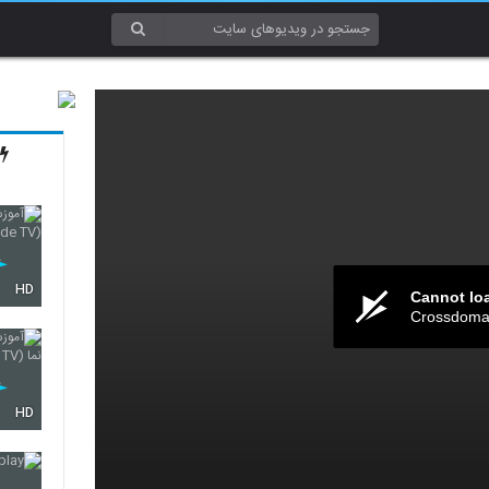
HD
Cannot lo
Crossdomai
HD