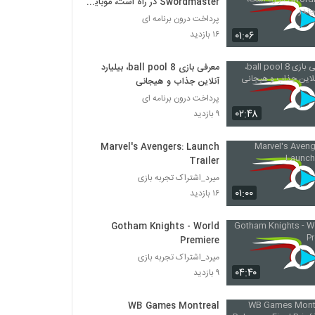
Swordmaster در راه است، موبایل
لجندز
پرداخت درون برنامه ای
۰۱:۰۶
۱۶ بازدید
معرفی بازی 8 ball pool، بیلیارد
آنلاین جذاب و هیجانی
پرداخت درون برنامه ای
۰۲:۴۸
۹ بازدید
Marvel's Avengers: Launch
Trailer
میرد_اشتراک تجربه بازی
۰۱:۰۰
۱۶ بازدید
Gotham Knights - World
Premiere
میرد_اشتراک تجربه بازی
۰۴:۴۰
۹ بازدید
WB Games Montreal