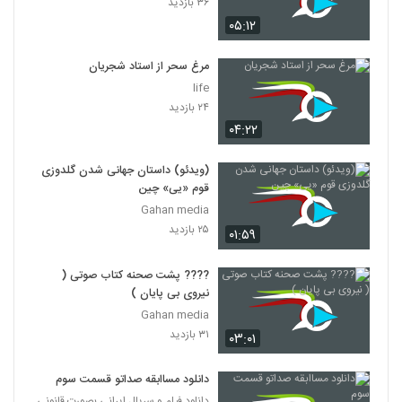
۳۶ بازدید
۰۵:۱۲
مرغ سحر از استاد شجریان
life
۲۴ بازدید
۰۴:۲۲
(ویدئو) داستان جهانی شدن گلدوزی
قوم «یی» چین
Gahan media
۲۵ بازدید
۰۱:۵۹
???? پشت صحنه کتاب صوتی (
نیروی بی پایان )
Gahan media
۳۱ بازدید
۰۳:۰۱
دانلود مساابقه صداتو قسمت سوم
دانلود فیلم و سریال ایرانی بصورت قانونی