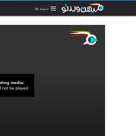
دسته ها
ading media:
d not be played