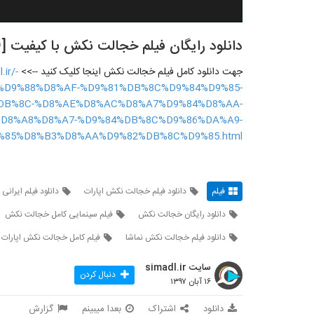
دانلود رایگان فیلم خجالت نکش با کیفیت [480p,HD] + سینمایی خجالت نکش
جهت دانلود کامل فیلم خجالت نکش اینجا کلیک کنید -->>
ir/-
D9%88%D8%AF-%D9%81%DB%8C%D9%84%D9%85-
DB%8C-%D8%AE%D8%AC%D8%A7%D9%84%D8%AA-
D8%A8%D8%A7-%D9%84%DB%8C%D9%86%DA%A9-
%85%D8%B3%D8%AA%D9%82%DB%8C%D9%85.html
فیلم
دانلود فیلم خجالت نکش اپارات
دانلود فیلم ایرا
دانلود رایگان خجالت نکش
فیلم سینمایی کامل خجالت نکش
دانلود فیلم خجالت نکش نماشا
فیلم کامل خجالت نکش اپارات
سایت simadl.ir
دنبال کردن
۱۶ آبان ۱۳۹۷
دانلود
اشتراک
بعدا میبینم
گزارش