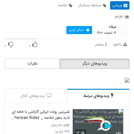
ورزشی
مسابقه بسکتبال
خلاصه
۳۱۴
میلاد
دنبال کردن
۱۹ اسفند ۱۴۰۲
دانلود
بیشتر
۰
۰
ویدیوهای دیگر
نظرات
ویدیوهای مرتبط
ویدیوهای کانال
شیرینی رولت ایرانی گارانتی با خامه ای
لذیذ بطور خلاصه Persian Rolet _
Episode 38 short cut
الهام دادرسان
۳۰۷ بازدید
۱۲:۱۵
HD