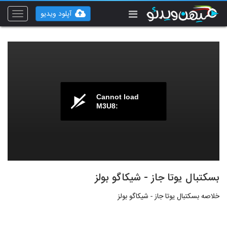
آپلود ویدیو
Toggle
vigation
Cannot load
M3U8:
بسکتبال یوتا جاز - شیکاگو بولز
خلاصه بسکتبال یوتا جاز - شیکاگو بولز