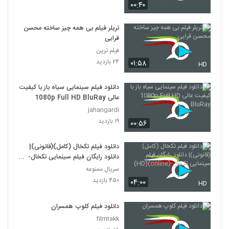
۰۰:۴۰
دانلود فیلم وروجک ها با لینک مستقیم و
کیفیت عالی
تریلر فیلم بی همه چیز ساخته محسن
19
۲,۰۳۵ بازدید
قرایی
فیلم ترین
فیلم ایرانی من کارگرم
۲۴ بازدید
۰۱:۵۸
HD
۲,۱۲۳ بازدید
20
دانلود فیلم سینمایی سیاه باز با کیفیت
عالی 1080p Full HD BluRay
دانلود فیلم سینمایی بیتابی بیتا
jahangardi
۱,۳۲۶ بازدید
21
۱۹ بازدید
۰۰:۵۶
دانلود فیلم اطراف آرامش با کیفیت عالی
دانلود فیلم تکخال (کامل)(قانونی)|
۴۶۳ بازدید
22
دانلود رایگان فیلم سینمایی تکخال-
(online)(HD)
سریال ممنوعه
۴۵۰ بازدید
دانلود فیلم بغض با کیفیت عالی
۰۴:۰۰
HD
۱,۵۰۱ بازدید
23
دانلود فیلم کلوپ همسران
filmtakk
دانلود فیلم قصه پریا به کارگردانی فریدون