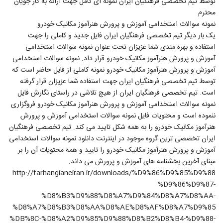
توسط تیم تخصصی فرهنگیان ایران نمونه ای کامل جهت ارائه به کار جویان
محترم
نمونه سوالات استخدامی آموزش و پرورش هنرآموز مکانیک خودرو
یک بار دیگر تیم تخصصی فرهنگیان ایران فایل جدید و کاملی را جهت
استفاده و بهره مندی شما عزیزان تحت عنوان نمونه سوالات استخدامی
آموزش و پرورش هنرآموز مکانیک خودرو قرار داد. نمونه سوالات استخدامی
آموزش و پرورش هنرآموز مکانیک خودرو نمونه کاملی از فایل حاضر است که
توسط تیم تخصصی فرهنگیان ایران جهت استفاده شما عزیزان قرار گرفته
است. تیم تخصصی فرهنگیان ایران از هیچ تلاشی در راستای نگارش فایل
نمونه سوالات استخدامی آموزش و پرورش هنرآموز مکانیک خودرو فروگزاری
ننموده است و محتویات فایل نمونه سوالات استخدامی آموزش و پرورش
هنرآموز مکانیک خودرو را به همه شکل تایید می کند. تیم تخصصی فرهنگیان
ایران تخصصی ترین گروه موجود در اینترنت دانلود نمونه سوالات استخدامی
آموزش و پرورش هنرآموز مکانیک خودرو را تایید و همه محتویات آن را بر
مبنای آخرین بخشنامه های آموزش و پرورش می داند.
http://farhangianeiran.ir/downloads/%D9%86%D9%85%D9%88
%D9%86%D9%87-
%D8%B3%D9%88%D8%A7%D9%84%D8%A7%D8%AA-
%D8%A7%D8%B3%D8%AA%D8%AE%D8%AF%D8%A7%D9%85
%DB%8C-%D8%A2%D9%85%D9%88%D8%B2%D8%B4-%D9%88-