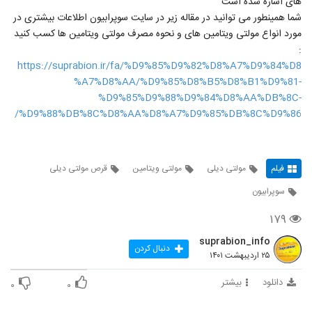
های اشاره شده است
شما همینطور می توانید در مقاله زیر در سایت سوپرابیون اطلاعات بیشتری در
مورد انواع مولتی ویتامین های و نحوه مصرف مولتی ویتامین ها کسب کنید
:
https://suprabion.ir/fa/%D9%85%D9%82%D8%A7%D9%84%D8
%A7%D8%AA/%D9%85%D8%B5%D8%B1%D9%81-
%D9%85%D9%88%D9%84%D8%AA%DB%8C-
%D9%88%DB%8C%D8%AA%D8%A7%D9%85%DB%8C%D9%86/
فیلم
مولتی دیلی
مولتی ویتامین
قرص مولتی دیلی
سوپرابیون
۱۷۹
suprabion_info
دنبال کردن
۲۵ اردیبهشت ۱۴۰۱
دانلود
بیشتر
۰
۰