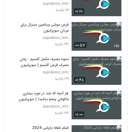
suprabion_info
۱۰۹ بازدید
۰۱:۲۰
قرص مولتی ویتامین مینرال برای
مردان سوپرابیون
suprabion_info
۱۳۱ بازدید
۰۰:۵۷
HD
نحوه مصرف مکمل کلسیم - زمان
مصرف قرص کلسیم | سوپرابیون
suprabion_info
۱۲۹ بازدید
۰۱:۴۸
هر آنچه که باید در مورد بیماری
ماکولای چشم بدانید! | سوپرابیون
suprabion_info
۱۷۸ بازدید
۰۱:۰۰
فیلم نقطه بازیابی 2024