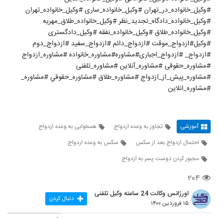
#وکیل_خانواده_در_تهران #وکیل_خانواده_ساری #وکیل_خانواده_تهران
#وکیل_خانواده_دادگاه_تجدید_نظر #وکیل_خانواده_طلاق_مهریه
#وکیل_خانواده_طلاق #وکیل_خانواده_نفقه #وکیل_دادگستری
#وکیل#ازدواج_موقت #ازدواج_دائم #ازدواج_سفید #ازدواج_دوم
#ازدواج_ #ازدواج_اجباری#مشاوره#مشاوره_خانواده #مشاوره_ازدواج
#مشاوره_حقوقی #مشاوره_آنلاین #مشاوره_تلفنی
#مشاوره_پیش_از_ازدواج #مشاوره_طلاق #مشاوره_حقوقي #مشاوره_
#مشاوره_انلاین
آموزشی
تجاوز به وعده ازدواج
همخوابی به وعده ازدواج
احتمال ازدواج بعد از سکس
سکس به وعده ازدواج
مجبور کردن دوست پسر به ازدواج
۲۰۴
اورژانس وکالت 24 ساعته وکیل تلفنی
دنبال کردن
۱۵ فروردین ۱۴۰۰