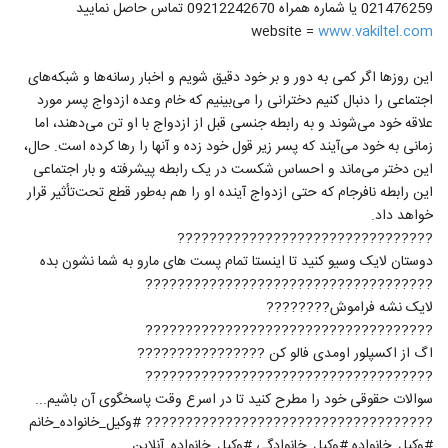
021476259 یا شماره همراه 09212242670 تماس حاصل نمایید
website =
www.vakiltel.com
این روزها اگر کمی به دور و بر خود دقیق شویم و اخبار رسانه‌ها و شبکه‌های
اجتماعی را دنبال کنیم دخترانی را می‌بینیم که خام وعده ازدواج پسر مورد
علاقه خود می‌شوند و به رابطه جنسی قبل از ازدواج با او تن می‌دهند، اما
زمانی به خود می‌آیند که پسر زیر قول خود زده و آنها را رها کرده است. حال،
این دختر می‌ماند و احساس شکست در یک رابطه پیشرفته و بار اجتماعی
این رابطه نافرجام که حتی ازدواج آینده او را هم به‌طور قطع تحت‌تأثیر قرار
خواهد داد.
????????????????????????????????
دوستان لایک وسیو کنید تا اینستا تمام پست های مارو به شما نشون بده
????????????????????????????????????
لایک نشه فراموش????????
????????????????????????????????????
اگ از اکسپلور اومدی فالو کن ????????????????
????????????????????????????????????
سوالات حقوقی خود را مطرح کنید تا در اسرع وقت پاسخگوی آن باشیم...
???????????????????????????????????? #وکیل_خانواده_خانم
#وکیل_خانواده #وکیل_خانوادگی #وکیل_خانواده_آنلاین