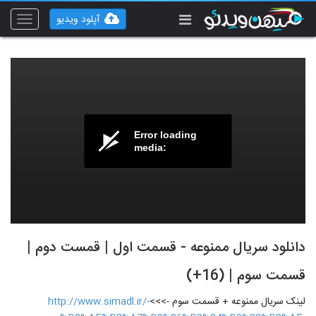
آپلود ویدیو
Toggle
vigation
Error loading
media:
دانلود سریال ممنوعه - قسمت اول | قمست دوم |
قسمت سوم | (16+)
لینک سریال ممنوعه + قسمت سوم ->>>
http://www.simadl.ir/-