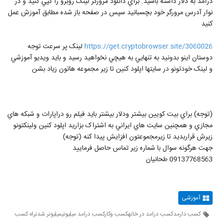
درآمد به دلار داشته باشيد. براي دانلود مرورگر لينک روبرو را کپي کنيد و در
نوار آدرس مرورگر خود بچسبانيد سپس در صفحه باز شده مطابق آموزش عمل
کنيد
https://get.cryptobrowser.site/3060026
لينک پر سرعت توجه
دوستان اينو بدونيد به تنهايي به هيچي نخواهيد رسيد و بايد ويديو آموزشي
و لينک خودتونو در سايتها اپلود کنين تا زير مجموعه هاتون زياد بشن
(توجه) براي بيت کويين بيشتر ودلار بيشتر بايد فيلم رو دراپارات و شبکه هاي
مجازي و همچنين سايت هاي ايراني به اشتراک بزاريد اپلود کنين ولينکتونو
زيرش قراربديد تا زيرمجموعتون افزايش پيدا کنه (توجه)
جهت هرگونه سوال با شماره زير تماس حاصل فرماييد
09137768563 طحانيان
آموزشی
کسب دارمدکسب درامد در خانهکسب وکارکسب درامد میلیونیمیلیونر شدنراه کسب