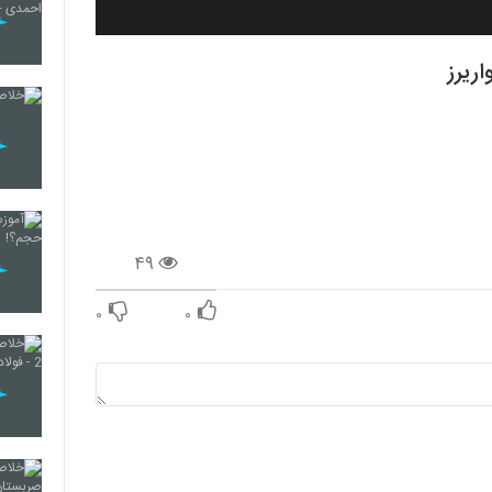
ریرز
۴۹
۰
۰