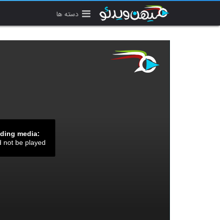
دسته ها
ading media:
d not be played