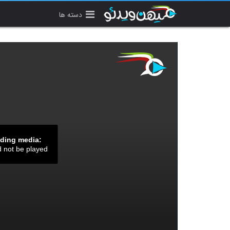
دسته ها
ading media:
d not be played