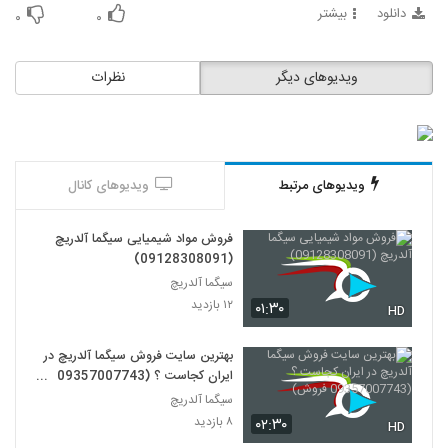
دانلود
بیشتر
۰
۰
ویدیوهای دیگر
نظرات
ویدیوهای مرتبط
ویدیوهای کانال
فروش مواد شیمیایی سیگما آلدریچ
(09128308091)
سیگما آلدریچ
۱۲ بازدید
۰۱:۳۰
HD
بهترین سایت فروش سیگما آلدریچ در
ایران کجاست ؟ (09357007743
فروش)
سیگما آلدریچ
۸ بازدید
۰۲:۳۰
HD