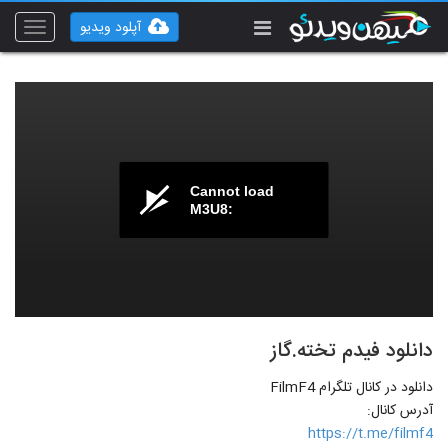
آپلود ویدیو
Toggle
vigation
Cannot load
M3U8:
دانلود فیدم تخته.گاز
دانلود در کانال تلگرام FilmF4
آدرس کانال:
https://t.me/filmf4