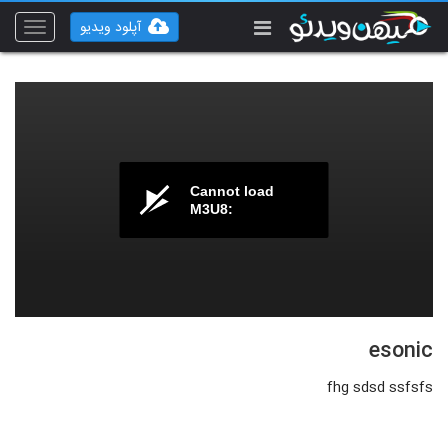
آپلود ویدیو
Toggle
vigation
Cannot load
M3U8:
esonic
fhg sdsd ssfsfs