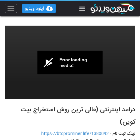
آپلود ویدیو
Toggle
vigation
Error loading
media:
درامد اینترنتی (عالی ترین روش استخراج بیت
کوین)
لینک ثبت نام :
https://btcprominer.life/1380092