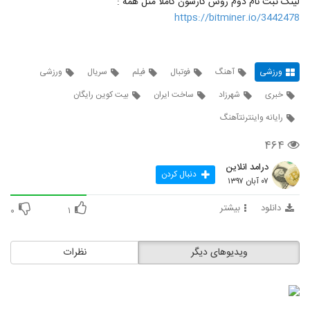
لینک ثبت نام دوم روش کارشون کاملا مثل همه :
https://bitminer.io/3442478
ورزشی
آهنگ
فوتبال
فیلم
سریال
ورزشی
خبری
شهرزاد
ساخت ایران
بیت کوین رایگان
رایانه واینترنتآهنگ
۴۶۴
درامد انلاین
دنبال کردن
۰۷ آبان ۱۳۹۷
دانلود
بیشتر
۰
۱
ویدیوهای دیگر
نظرات