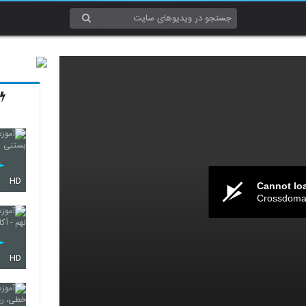
HD
Cannot lo
Crossdomai
HD