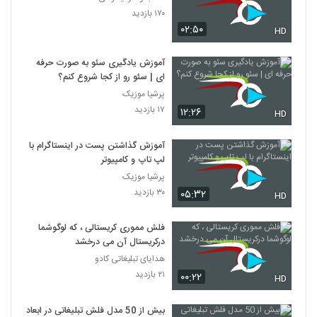
۱۷۰ بازدید
۰۲:۵۰
HD
آموزش یادگیری سئو به صورت حرفه
ای | سئو رو از کجا شروع کنم؟
پرشیا موزیک
۱۷ بازدید
۱۲:۲۶
HD
آموزش گذاشتن پست در اینستاگرام با
لپ تاپ و کامپیوتر
پرشیا موزیک
۳۰ بازدید
۰۵:۳۲
HD
فلش مموری کریستالی ، که لوگوشما
درکریستال آن می درخشد
هدایای تبلیغاتی کادو
۲۱ بازدید
۰۰:۲۲
HD
بیش از 50 مدل فلش تبلیغاتی در ابعاد