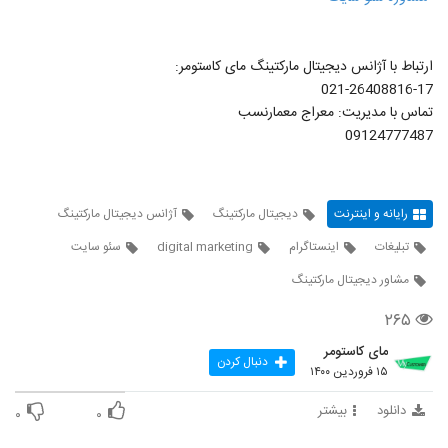
ارتباط با آژانس دیجیتال مارکتینگ مای کاستومر:
021-26408816-17
تماس با مدیریت: معراج معمارنسب
09124777487
رایانه و اینترنت
دیجیتال مارکتینگ
آژانس دیجیتال مارکتینگ
تبلیغات
اینستاگرام
digital marketing
سئو سایت
مشاور دیجیتال مارکتینگ
۲۶۵
مای کاستومر
دنبال کردن
۱۵ فروردین ۱۴۰۰
دانلود
بیشتر
۰
۰