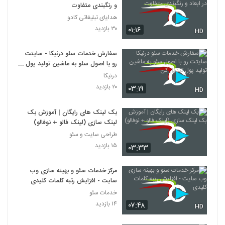
و رنگبندی متفاوت
هدایای تبلیغاتی کادو
۳۰ بازدید
۰۱:۱۶
HD
سفارش خدمات سئو درنیکا - سایتت
رو با اصول سئو به ماشین تولید پول
تبدیل کن
درنیکا
۲۰ بازدید
۰۳:۱۹
HD
بک لینک های رایگان | آموزش بک
لینک سازی (لینک فالو + نوفالو)
طراحی سایت و سئو
۱۵ بازدید
۰۳:۳۳
مرکز خدمات سئو و بهینه سازی وب
سایت - افزایش رتبه کلمات کلیدی
خدمات سئو
۱۴ بازدید
۰۷:۴۸
HD