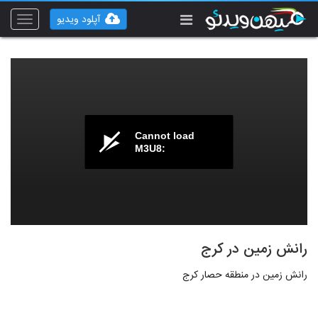
آپلود ویدیو
Toggle
vigation
Cannot load
M3U8:
رانش زمین در کرج
رانش زمین در منطقه حصار کرج