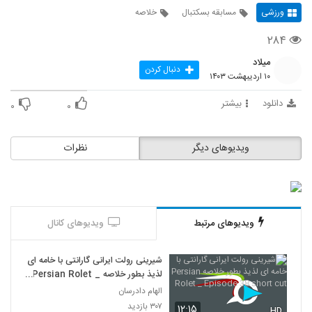
ورزشی
مسابقه بسکتبال
خلاصه
۲۸۴
میلاد
دنبال کردن
۱۰ اردیبهشت ۱۴۰۳
دانلود
بیشتر
۰
۰
ویدیوهای دیگر
نظرات
ویدیوهای مرتبط
ویدیوهای کانال
شیرینی رولت ایرانی گارانتی با خامه ای
لذیذ بطور خلاصه Persian Rolet _
Episode 38 short cut
الهام دادرسان
۳۰۷ بازدید
۱۲:۱۵
HD