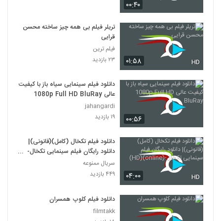
۰۰:۴۰
دانلود فیلم وروجک ها با لینک مستقیم و
کیفیت عالی
تریلر فیلم بی همه چیز ساخته محسن
19
۲,۰۳۵ بازدید
قرایی
فیلم ترین
فیلم ایرانی من کارگرم
۲۳ بازدید
۰۱:۵۸
HD
۲,۱۲۳ بازدید
20
دانلود فیلم سینمایی سیاه باز با کیفیت
عالی 1080p Full HD BluRay
دانلود فیلم سینمایی بیتابی بیتا
jahangardi
۱,۳۲۶ بازدید
21
۱۹ بازدید
۰۰:۵۶
دانلود فیلم اطراف آرامش با کیفیت عالی
دانلود فیلم تکخال (کامل)(قانونی)|
۴۶۳ بازدید
22
دانلود رایگان فیلم سینمایی تکخال-
(online)(HD)
سریال ممنوعه
۴۴۹ بازدید
دانلود فیلم بغض با کیفیت عالی
۰۴:۰۰
HD
۱,۵۰۱ بازدید
23
دانلود فیلم کلوپ همسران
filmtakk
دانلود فیلم قصه پریا به کارگردانی فریدون