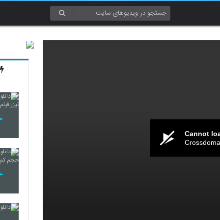
Cannot lo
Crossdomai