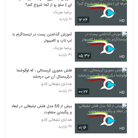
ای | سئو رو از کجا شروع کنم؟
پرشیا موزیک
۲۰ بازدید
۱۲:۲۶
HD
آموزش گذاشتن پست در اینستاگرام با
لپ تاپ و کامپیوتر
پرشیا موزیک
۳۱ بازدید
۰۵:۳۲
HD
فلش مموری کریستالی ، که لوگوشما
درکریستال آن می درخشد
هدایای تبلیغاتی کادو
۲۲ بازدید
۰۰:۲۲
HD
بیش از 50 مدل فلش تبلیغاتی در ابعاد
و رنگبندی متفاوت
هدایای تبلیغاتی کادو
۳۱ بازدید
۰۱:۱۶
HD