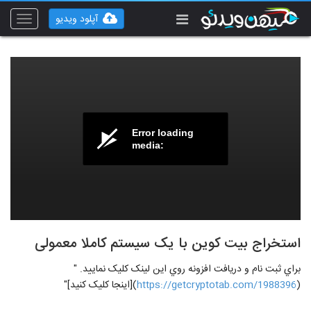
آپلود ویدیو
Toggle
vigation
Error loading
media:
استخراج بیت کوین با یک سیستم کاملا معمولی
براي ثبت نام و دريافت افزونه روي اين لينک کليک نماييد. "
(
https://getcryptotab.com/1988396
)[اینجا کلیک کنید]"