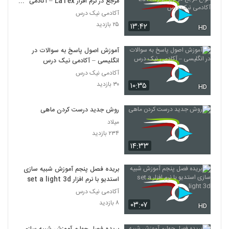
مرجع در نرم افزار LaTex – آکادمی
نیک درس
آکادمی نیک درس
۲۵ بازدید
۱۳:۴۲
HD
آموزش اصول پاسخ به سوالات در
انگلیسی – آکادمی نیک درس
آکادمی نیک درس
۳۰ بازدید
۱۰:۳۵
HD
روش جدید درست کردن ماهی
میلاد
۲۳۴ بازدید
۱۴:۳۳
بریده فصل پنجم آموزش شبیه سازی
استدیو با نرم افزار set a light 3d
آکادمی نیک درس
۸ بازدید
۰۳:۰۷
HD