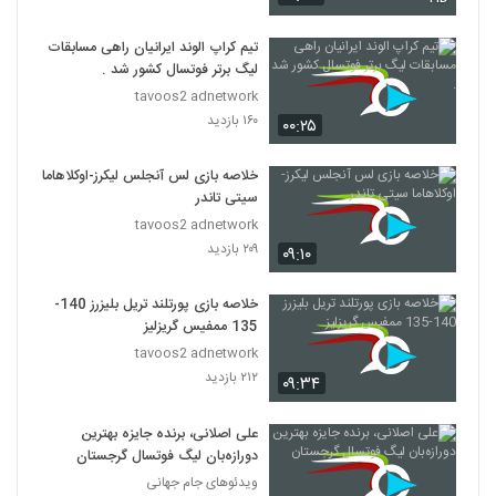
تیم کراپ الوند ایرانیان راهی مسابقات
لیگ برتر فوتسال کشور شد .
tavoos2 adnetwork
۱۶۰ بازدید
۰۰:۲۵
خلاصه بازی لس آنجلس لیکرز-اوکلاهاما
سیتی تاندر
tavoos2 adnetwork
۲۰۹ بازدید
۰۹:۱۰
خلاصه بازی پورتلند تریل بلیزرز 140-
135 ممفیس گریزلیز
tavoos2 adnetwork
۲۱۲ بازدید
۰۹:۳۴
علی اصلانی، برنده جایزه بهترین
دورازه‌بان لیگ فوتسال گرجستان
ویدئوهای جام جهانی