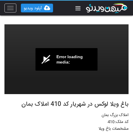
آپلود ویدیو
Toggle
vigation
Error loading
media:
باغ ویلا لوکس در شهریار کد 410 املاک بمان
املاک بزرگ بمان
کد ملک:410
مشخصات باغ ویلا