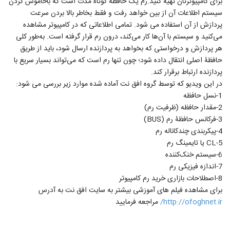
برای کامپیوترتان تهیه کنید.رم یک حافظه کوتاه مدت است که باخاموش کردن
سیستم اطلاعات آن از بین خواهد رفت و فقط بخاطر بالا بردن سرعت
پردازش از آن استفاده می شود. تمامی اطلاعاتی که در کامپیوتر مشاهده‌
می‌کنید و سیستم با آن‌ها کار می‌کند، درون رم قرار گرفته است. به‌طور کلی
هر پردازش و درخواستی که بخواهد به پردازنده ارسال شود، باید از طریق
حافظۀ اصلی انتقال داده شود؛ چون تنها رم است که می‌تواند بسیار سریع با
پردازنده ارتباط برقرار کند.
در این ویدیو که توسط گروه افق نت آماده شده موارد زیر بررسی می شود:
1-نسل حافظه
2-مقدار حافظه (ظرفیت رم)
3-فرکانس حافظۀ رم (BUS)
4-پیکربندی چندکاناله رم
5-CL یا تایمینگ رم
6-سیستم خنک‌کننده
7-اندازه فیزیکی رم
8-اصطلاحات بازاری خرید رم کامپیوتر
برای مشاهده فیلم های آموزشی بیشتر به سایت افق نت به آدرس
http://ofoghnet.ir/
مراجعه فرمایید