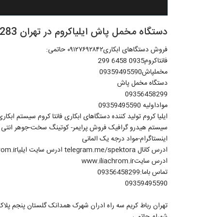
دستگاه مخمل پاش ایلیاکروم در تهران 09301313283
فروش دستگاهای ابکاری۰۹۱۲۷۶۹۲۸۴۲ حاتمی:
فانتاکروم0935 6458 299
مخملپاش09359495590
دستگاه مخمل پاش
09356458299
مواداولیه 09359495590
ایلیا کروم تولید کننده دستگاهای ابکاری فانتا کروم سیستم ابک
سیستم هیدرو گرافیک فروش پرایمر- کوتینگ سخت-جوهر انتی یوو
اینستاگرام-مواد درجه یک المانی
ادرس کانال telegram.me/spektora ادرس سایت ایلیاwww.fantachrom.ir
ادرس سایتwww.iliachrom.ir
تماس باما:09356458299
09359495590
تهران رباط کریم سه راه ادران شهرک همدانک گلستان پنجم پلاک 
شهرام حاتمی