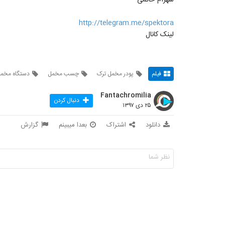
http://telegram.me/spektora
لینک کانال
فیلم
پودر مخمل ترک
چسب مخمل
دستگاه مخم
Fantachromilia
دنبال کردن
۲۵ دی ۱۳۹۷
دانلود
اشتراک
بعدا میبینم
گزارش