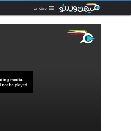
دسته ها
ading media:
d not be played