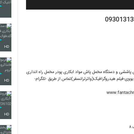
HD
اری پاششی و دستگاه مخمل پاش مواد ابکاری پودر مخمل راه انداری
ی-فیلم هیدروگرافیک(واترترانسفر)تماس از طریق -تلگرام-
HD
HD
۸