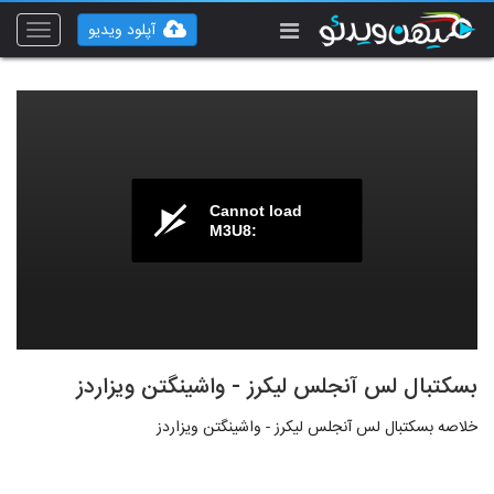
آپلود ویدیو
Toggle
vigation
Cannot load
M3U8:
بسکتبال لس آنجلس لیکرز - واشینگتن ویزاردز
خلاصه بسکتبال لس آنجلس لیکرز - واشینگتن ویزاردز