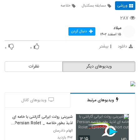
ورزشی
مسابقه بسکتبال
خلاصه
۲۸۷
میلاد
دنبال کردن
۱۵ اسفند ۱۴۰۲
دانلود
بیشتر
۰
۰
ویدیوهای دیگر
نظرات
ویدیوهای مرتبط
ویدیوهای کانال
شیرینی رولت ایرانی گارانتی با خامه ای
لذیذ بطور خلاصه Persian Rolet _
Episode 38 short cut
الهام دادرسان
۳۰۷ بازدید
۱۲:۱۵
HD