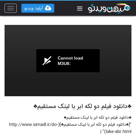
آپلود ویدیو
Toggle
vigation
Cannot load
M3U8:
♣دانلود فیلم دو لکه ابر با لینک مستقیم♣
♣دانلود فیلم دو لکه ابر با لینک مستقیم♣
"[♣دانلود فیلم دو لکه ابر با لینک مستقیم♣](http://www.simadl.ir/do-
lake-abr.html)" |